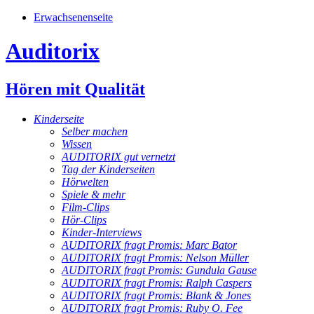
Erwachsenenseite
Auditorix
Hören mit Qualität
Kinderseite
Selber machen
Wissen
AUDITORIX gut vernetzt
Tag der Kinderseiten
Hörwelten
Spiele & mehr
Film-Clips
Hör-Clips
Kinder-Interviews
AUDITORIX fragt Promis: Marc Bator
AUDITORIX fragt Promis: Nelson Müller
AUDITORIX fragt Promis: Gundula Gause
AUDITORIX fragt Promis: Ralph Caspers
AUDITORIX fragt Promis: Blank & Jones
AUDITORIX fragt Promis: Ruby O. Fee