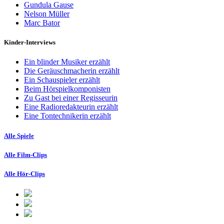
Gundula Gause
Nelson Müller
Marc Bator
Kinder-Interviews
Ein blinder Musiker erzählt
Die Geräuschmacherin erzählt
Ein Schauspieler erzählt
Beim Hörspielkomponisten
Zu Gast bei einer Regisseurin
Eine Radioredakteurin erzählt
Eine Tontechnikerin erzählt
Alle Spiele
Alle Film-Clips
Alle Hör-Clips