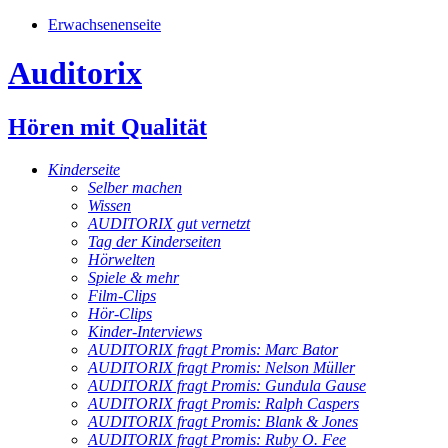
Erwachsenenseite
Auditorix
Hören mit Qualität
Kinderseite
Selber machen
Wissen
AUDITORIX gut vernetzt
Tag der Kinderseiten
Hörwelten
Spiele & mehr
Film-Clips
Hör-Clips
Kinder-Interviews
AUDITORIX fragt Promis: Marc Bator
AUDITORIX fragt Promis: Nelson Müller
AUDITORIX fragt Promis: Gundula Gause
AUDITORIX fragt Promis: Ralph Caspers
AUDITORIX fragt Promis: Blank & Jones
AUDITORIX fragt Promis: Ruby O. Fee