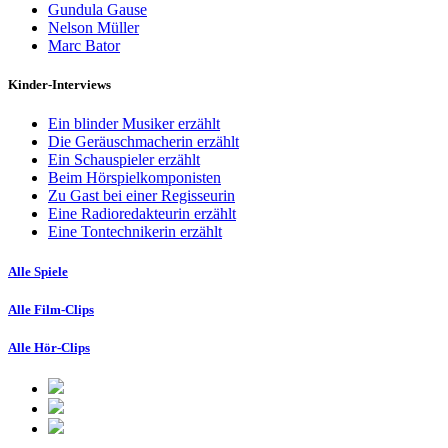
Gundula Gause
Nelson Müller
Marc Bator
Kinder-Interviews
Ein blinder Musiker erzählt
Die Geräuschmacherin erzählt
Ein Schauspieler erzählt
Beim Hörspielkomponisten
Zu Gast bei einer Regisseurin
Eine Radioredakteurin erzählt
Eine Tontechnikerin erzählt
Alle Spiele
Alle Film-Clips
Alle Hör-Clips