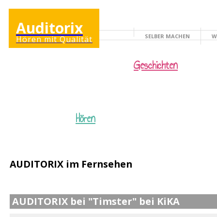
Auditorix
SELBER MACHEN
W
Hören mit Qualität
KINDERSEITE
Geschichten
Hören
AUDITORIX im Fernsehen
AUDITORIX bei "Timster" bei KiKA