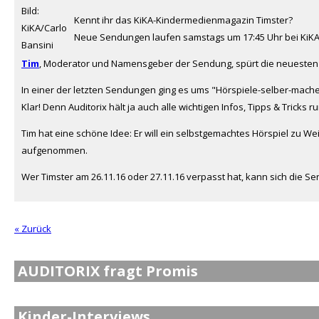
Bild:
Kennt ihr das KiKA-Kindermedienmagazin Timster?
KiKA/Carlo
Neue Sendungen laufen samstags um 17:45 Uhr bei KiKA.
Bansini
Tim
, Moderator und Namensgeber der Sendung, spürt die neuesten Me
In einer der letzten Sendungen ging es ums "Hörspiele-selber-mache
Klar! Denn Auditorix hält ja auch alle wichtigen Infos, Tipps & Trick
Tim hat eine schöne Idee: Er will ein selbstgemachtes Hörspiel zu
aufgenommen.
Wer Timster am 26.11.16 oder 27.11.16 verpasst hat, kann sich die Se
« Zurück
AUDITORIX fragt Promis
Kinder-Interviews