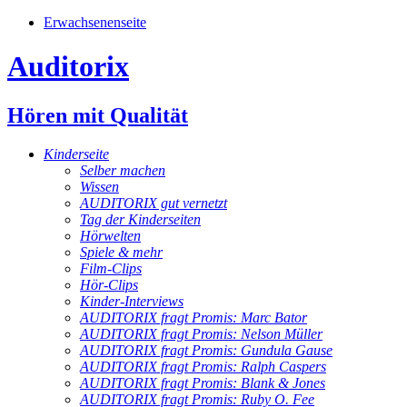
Erwachsenenseite
Auditorix
Hören mit Qualität
Kinderseite
Selber machen
Wissen
AUDITORIX gut vernetzt
Tag der Kinderseiten
Hörwelten
Spiele & mehr
Film-Clips
Hör-Clips
Kinder-Interviews
AUDITORIX fragt Promis: Marc Bator
AUDITORIX fragt Promis: Nelson Müller
AUDITORIX fragt Promis: Gundula Gause
AUDITORIX fragt Promis: Ralph Caspers
AUDITORIX fragt Promis: Blank & Jones
AUDITORIX fragt Promis: Ruby O. Fee